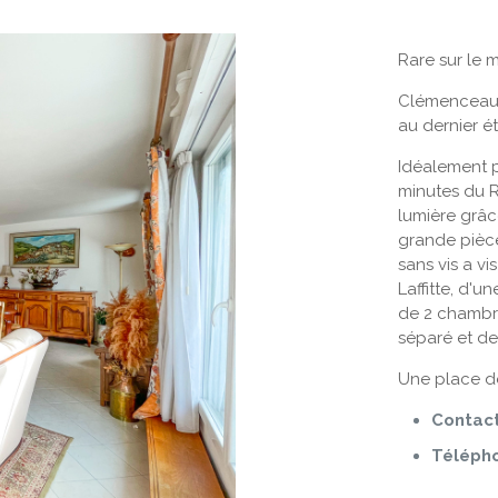
Rare sur le 
Clémenceau 
au dernier é
Idéalement 
minutes du R
lumière grâ
grande pièce
sans vis a v
Laffitte, d'u
de 2 chambre
séparé et d
Une place de
Contac
Téléph