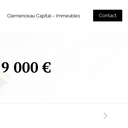
Contact
Clemenceau Capital – Immeubles
29 000 €