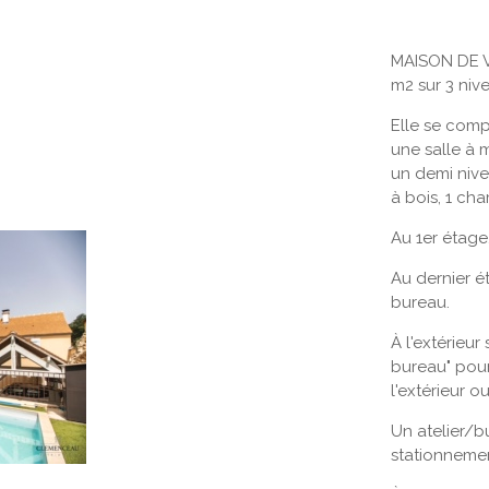
MAISON DE V
m2 sur 3 niv
Elle se comp
une salle à m
un demi nive
à bois, 1 ch
Au 1er étage
Au dernier 
bureau.
À l'extérieu
bureau" pour
l'extérieur ou
Un atelier/b
stationnemen